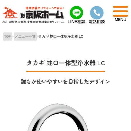
Skip
to
content
TOP
メニュー一覧
タカギ 蛇口一体型浄水器 LC
タカギ 蛇口一体型浄水器 LC
誰もが使いやすいを目指したデザイン