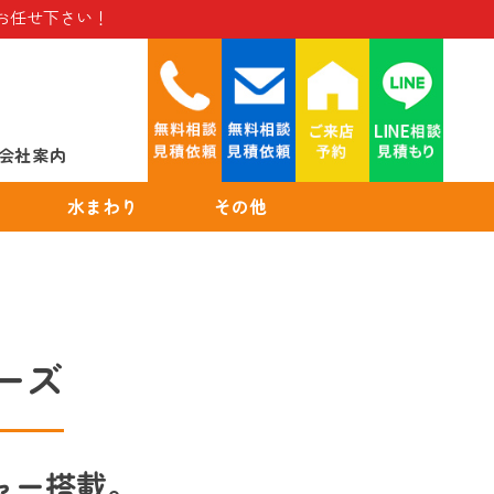
お任せ下さい！
会社案内
水まわり
その他
ーズ
ャー搭載。