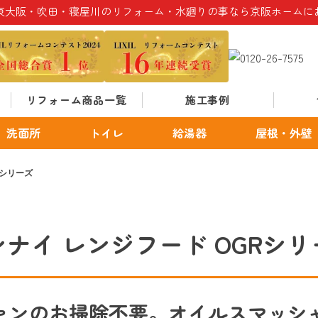
東大阪・吹田・寝屋川のリフォーム・水廻りの事なら京阪ホームに
リフォーム商品一覧
施工事例
洗面所
トイレ
給湯器
屋根・外壁
Rシリーズ
ンナイ レンジフード OGRシリ
ファンのお掃除不要。オイルスマッシ