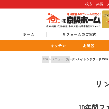
Skip
枚方・高槻・
to
content
ホーム
リフォームのご案内
キッチン
お風呂
TOP
メニュー一覧
リンナイ レンジフード OG
リ
10年間