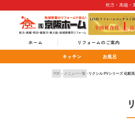
Skip
枚方・高槻・
to
content
ホーム
リフォームのご案内
キッチン
お風呂
TOP
メニュー一覧
リクシル PVシリーズ 化粧