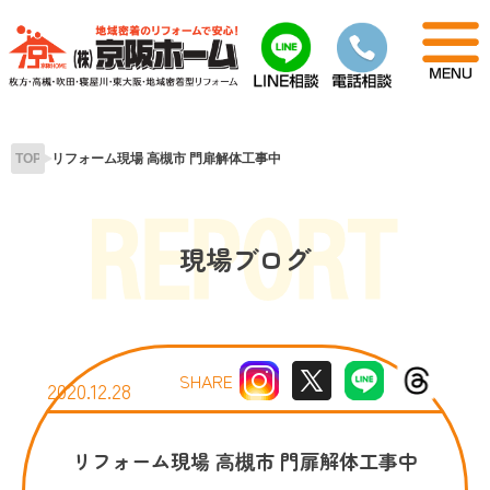
Skip
to
content
TOP
リフォーム現場 高槻市 門扉解体工事中
現場ブログ
SHARE
2020.12.28
リフォーム現場 高槻市 門扉解体工事中