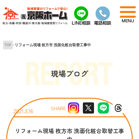
Skip
to
content
TOP
リフォーム現場 枚方市 洗面化粧台取替工事中
現場ブログ
SHARE
2021.3.16
リフォーム現場 枚方市 洗面化粧台取替工事
中