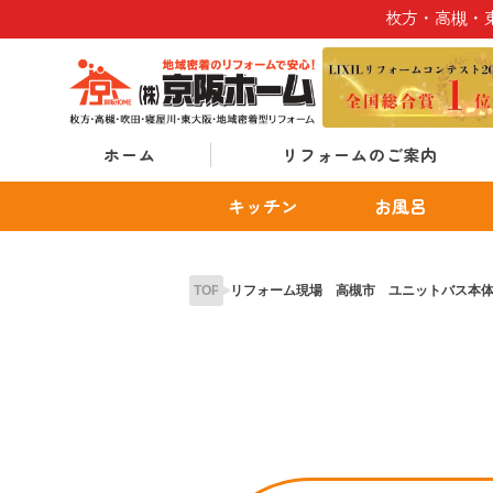
Skip
枚方・高槻・
to
content
ホーム
リフォームのご案内
キッチン
お風呂
TOP
リフォーム現場 高槻市 ユニットバス本