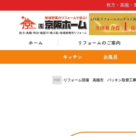
Skip
枚方・高槻・
to
content
ホーム
リフォームのご案内
キッチン
お風呂
TOP
リフォーム現場 高槻市 パッキン取替工