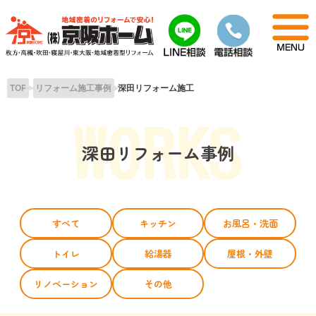
Skip
to
content
TOP
リフォーム施工事例
深田リフォーム施工
深田リフォーム事例
すべて
キッチン
お風呂・洗面
トイレ
給湯器
屋根・外壁
リノベーション
その他