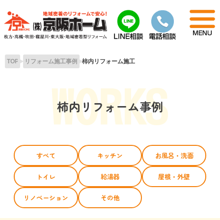
Skip
to
content
TOP
リフォーム施工事例
柿内リフォーム施工
柿内リフォーム事例
すべて
キッチン
お風呂・洗面
トイレ
給湯器
屋根・外壁
リノベーション
その他