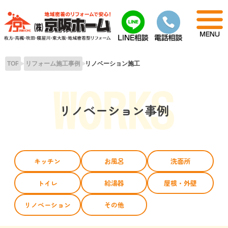
Skip
to
content
TOP
リフォーム施工事例
リノベーション施工
リノベーション事例
キッチン
お風呂
洗面所
トイレ
給湯器
屋根・外壁
リノベーション
その他