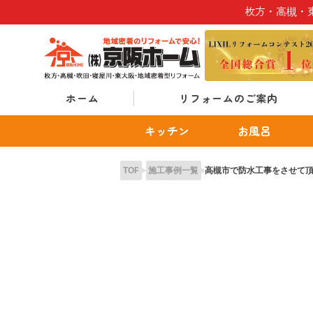
Skip
枚方・高槻・
to
content
ホーム
リフォームのご案内
キッチン
お風呂
TOP
施工事例一覧
高槻市で防水工事をさせて