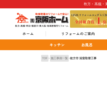
Skip
枚方・高槻・
to
content
ホーム
リフォームのご案内
キッチン
お風呂
TOP
施工事例一覧
枚方市 浴室取替工事