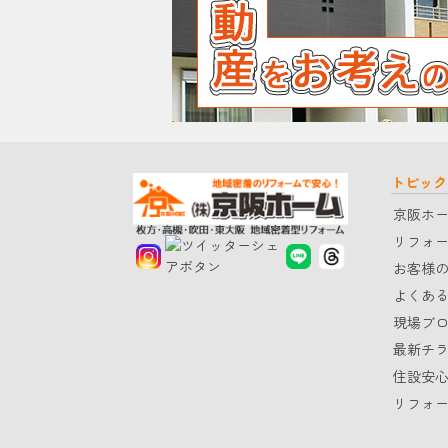
トピック
京阪ホ
リフォ
お客様
よくあ
現場ブ
最新チ
住設安
リフォ