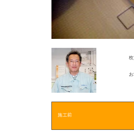
枚
お
施工前