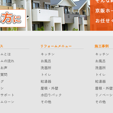
ス
リフォームメニュー
施工事例
ームとは
キッチン
キッチン
ームの流れ
お風呂
お風呂
のお声
洗面所
洗面所
る質問
トイレ
トイレ
ログ
給湯器
給湯器
ラシ
屋根・外壁
屋根・外壁
心サポート
水回りパック
リノベーシ
ームローン
その他
その他