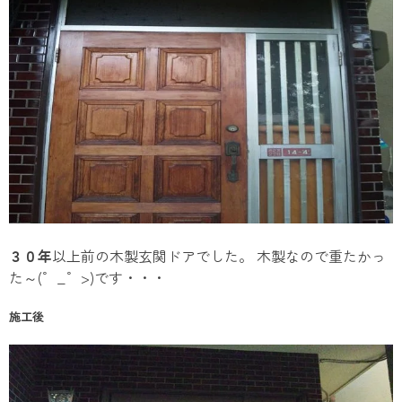
３０年
以上前の木製玄関ドアでした。 木製なので重たかっ
た～(゜_゜>)です・・・
施工後