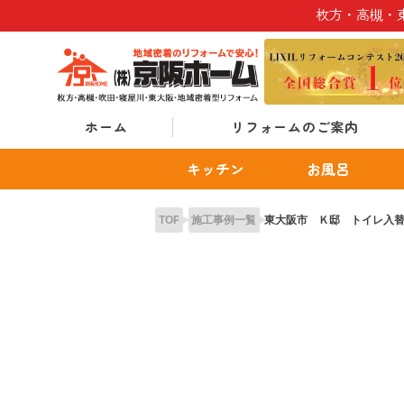
Skip
枚方・高槻・
to
content
ホーム
リフォームのご案内
キッチン
お風呂
TOP
施工事例一覧
東大阪市 Ｋ邸 トイレ入