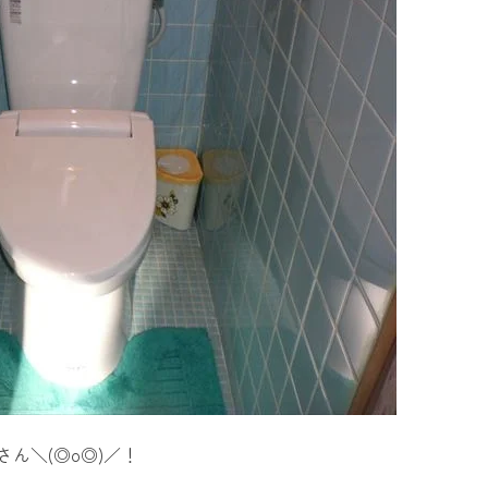
さん＼(◎o◎)／！