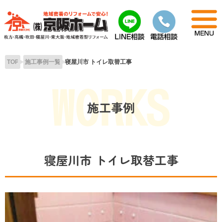
Skip
to
content
TOP
施工事例一覧
寝屋川市 トイレ取替工事
施工事例
寝屋川市 トイレ取替工事