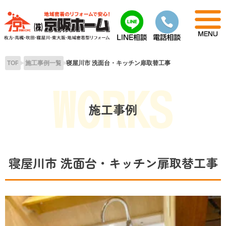
Skip
to
content
TOP
施工事例一覧
寝屋川市 洗面台・キッチン扉取替工事
施工事例
寝屋川市 洗面台・キッチン扉取替工事