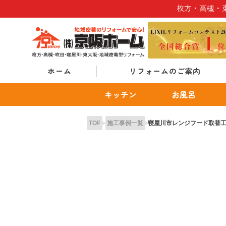
Skip
枚方・高槻・
to
content
ホーム
リフォームのご案内
キッチン
お風呂
TOP
施工事例一覧
寝屋川市レンジフード取替