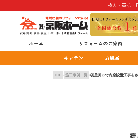
Skip
枚方・高槻・
to
content
ホーム
リフォームのご案内
キッチン
お風呂
TOP
施工事例一覧
寝屋川市で内窓設置工事を
寝