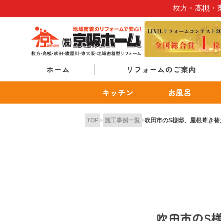
Skip
枚方・高槻・
to
content
ホーム
リフォームのご案内
キッチン
お風呂
TOP
施工事例一覧
吹田市のS様邸、屋根葺き替
吹田市のS