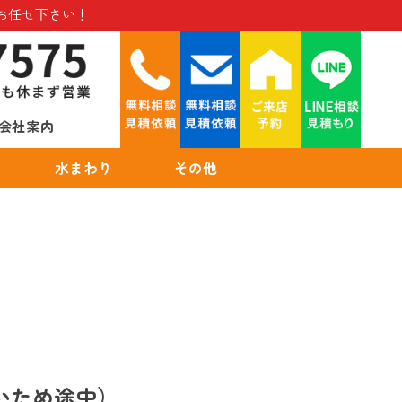
お任せ下さい！
会社案内
水まわり
その他
いため途中）