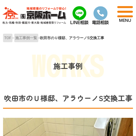
Skip
to
content
TOP
施工事例一覧
吹田市のＵ様邸、アラウーノS交換工事
施工事例
吹田市のＵ様邸、アラウーノS交換工事