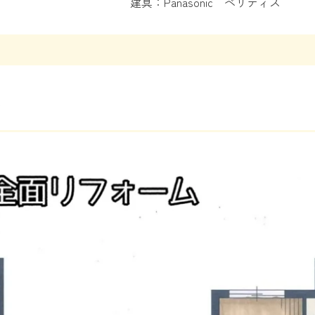
建具：Panasonic ベリティス
！