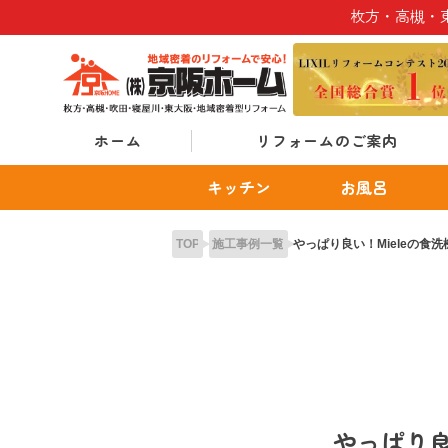
Skip
枚方・高槻・
to
content
ホーム
リフォームのご案内
キッチン
お風呂
TOP
施工事例一覧
やっぱり良い！Mieleの食
やっぱり良