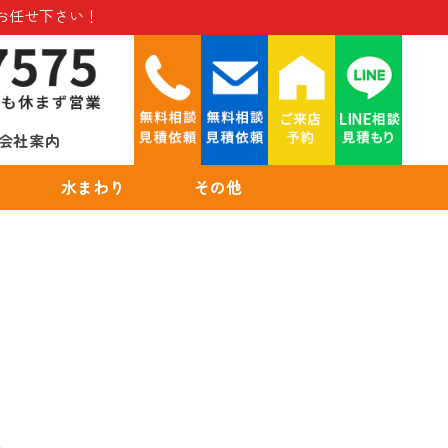
お任せ下さい！
会社案内
水まわり
その他
ム