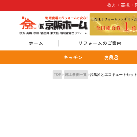
Skip
枚方・高槻・
to
content
ホーム
リフォームのご案内
キッチン
お風呂
TOP
施工事例一覧
お風呂とエコキュートセッ